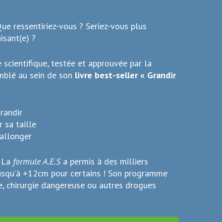
e ressentiriez-vous ? Seriez-vous plus
isant(e) ?
cientifique, testée et approuvée par la
emblé au sein de son
livre best-seller « Grandir
randir
 sa taille
 allonger
! La
formule A.E.S
a permis à des milliers
usqu’à +12cm pour certains ! Son programme
e, chirurgie dangereuse ou autres drogues