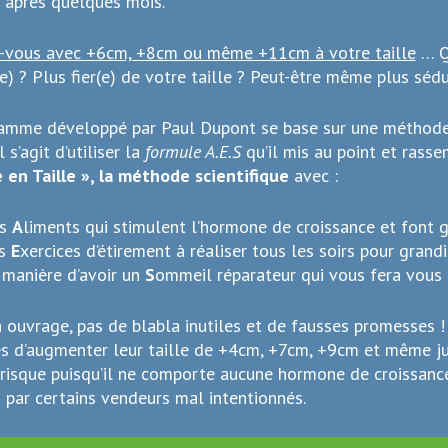
après quelques mois.
-vous avec +6cm, +8cm ou même +11cm à votre taille
… Qu
e) ? Plus fier(e) de votre taille ? Peut-être même plus sédu
amme développé par Paul Dupont se base sur une méthode s
l s’agit d’utiliser la
formule A.E.S
qu’il mis au point et rass
e en Taille », la méthode scientifique
avec :
es
A
liments qui stimulent l’hormone de croissance et font g
es
E
xercices d’étirement à réaliser tous les soirs pour grandir
a manière d’avoir un
S
ommeil réparateur qui vous fera vous
 ouvrage, pas de blabla inutiles et de fausses promesses 
s d’augmenter leur taille de +4cm, +7cm, +9cm et même j
 risque puisqu’il ne comporte aucune hormone de croissanc
 par certains vendeurs mal intentionnés.