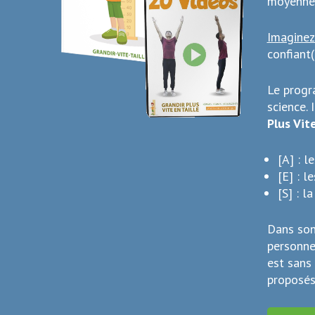
moyenne 
Imaginez
confiant(
Le progr
science. I
Plus Vit
[A] : l
[E] : l
[S] : l
Dans son
personne
est sans
proposés