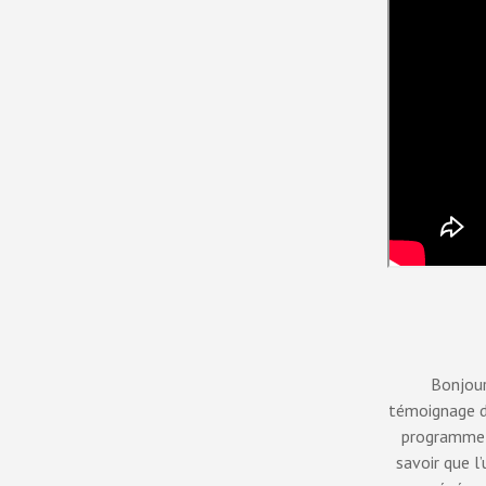
Bonjour
témoignage de
programme m
savoir que l