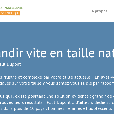
Grandir vite en taille
Programme Vidéo + PDF Paul Dupont pour augmenter s
A propos
ndir vite en taille n
aul Dupont
s frustré et complexé par votre taille actuelle ? En avez-v
tiques sur votre taille ? Vous sentez-vous faible par rappo
us qu’il existe pourtant une solution évidente : grandir de
rouvés leurs résultats ! Paul Dupont a d’ailleurs dédié sa 
s dans plus de 10 pays : hommes, femmes et adolescents 