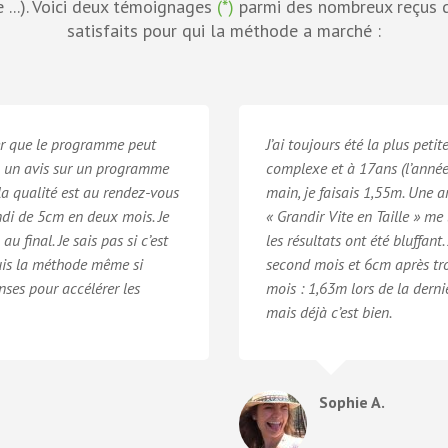
e ...). Voici deux témoignages
(*)
parmi des nombreux reçus d
satisfaits pour qui la méthode a marché :
er que le programme peut
J’ai toujours été la plus peti
 lu un avis sur un programme
complexe et à 17ans (l’année 
 la qualité est au rendez-vous
main, je faisais 1,55m. Une a
andi de 5cm en deux mois. Je
« Grandir Vite en Taille » me
 final. Je sais pas si c’est
les résultats ont été bluffant
suis la méthode même si
second mois et 6cm après tro
enses pour accélérer les
mois : 1,63m lors de la derniè
mais déjà c’est bien.
Sophie A.